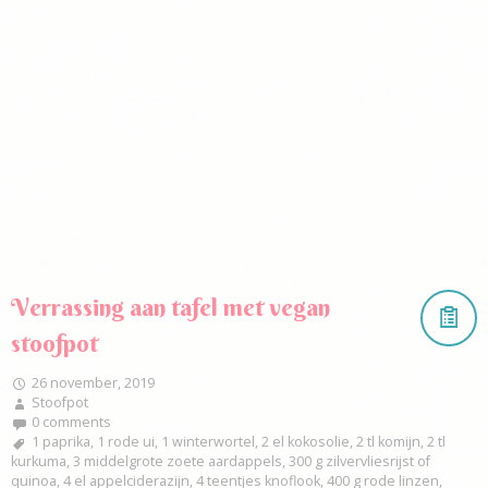
Verrassing aan tafel met vegan
stoofpot
26 november, 2019
Stoofpot
0 comments
1 paprika
,
1 rode ui
,
1 winterwortel
,
2 el kokosolie
,
2 tl komijn
,
2 tl
kurkuma
,
3 middelgrote zoete aardappels
,
300 g zilvervliesrijst of
quinoa
,
4 el appelciderazijn
,
4 teentjes knoflook
,
400 g rode linzen
,