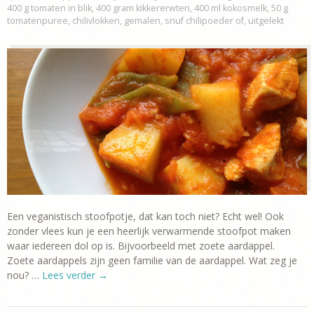
400 g tomaten in blik
,
400 gram kikkererwten
,
400 ml kokosmelk
,
50 g
tomatenpuree
,
chilivlokken
,
gemalen
,
snuf chilipoeder of
,
uitgelekt
Een veganistisch stoofpotje, dat kan toch niet? Echt wel! Ook
zonder vlees kun je een heerlijk verwarmende stoofpot maken
waar iedereen dol op is. Bijvoorbeeld met zoete aardappel.
Zoete aardappels zijn geen familie van de aardappel. Wat zeg je
nou? …
Lees verder
→