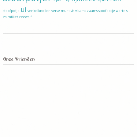
ui
stoofpotje
venkelknollen
verse munt
vis
vlaams
vlaams stoofpotje
wortels
zalmfiliet
zeewolf
Onze Vrienden