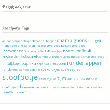
Bekijk ook eens:
Stoofpotje Tags
champignons
courgette
aardappels
appels
appelstroop
aubergine
frans stoofpotje
garnalen
hollands stoofpotje
italiaans stoofpotje
knoflook
jeneverbessen
kipfilet
kabeljauwfilet
kalfssaucijsjes
knolselderij
kokosmelk
lamsbout
laurierblaadje
mosterd
oma's stoofpotje
runderlappen
paprika
ontbijtkoek
recepten
peperkoek
rundvlees
spekblokjes
spekreepjes
scampi’s
sjalotjes
stoofpotje
tijm
tomatenpuree
stoofpotje kip
turks
ui
stoofpotje
venkelknollen
verse munt
vis
vlaams
vlaams stoofpotje
wortels
zalmfiliet
zeewolf