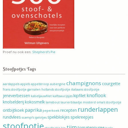
Proef nu ook een:
Shepherd's Pie
Stoofpotjes Tags
champignons
courgette
aardappels
appels
appelstroop
aubergine
frans stoofpotje
garnalen
hollands stoofpotje
italiaans stoofpotje
knoflook
jeneverbessen
kipfilet
kabeljauwfilet
kalfssaucijsjes
knolselderij
kokosmelk
lamsbout
laurierblaadje
mosterd
oma's stoofpotje
runderlappen
paprika
ontbijtkoek
recepten
peperkoek
rundvlees
spekblokjes
spekreepjes
scampi’s
sjalotjes
stoofpotje
tijm
tomatenpuree
stoofpotje kip
turks