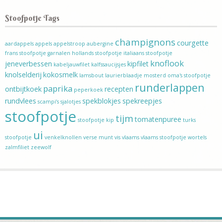
Stoofpotje Tags
champignons
courgette
aardappels
appels
appelstroop
aubergine
frans stoofpotje
garnalen
hollands stoofpotje
italiaans stoofpotje
knoflook
jeneverbessen
kipfilet
kabeljauwfilet
kalfssaucijsjes
knolselderij
kokosmelk
lamsbout
laurierblaadje
mosterd
oma's stoofpotje
runderlappen
paprika
ontbijtkoek
recepten
peperkoek
rundvlees
spekblokjes
spekreepjes
scampi’s
sjalotjes
stoofpotje
tijm
tomatenpuree
stoofpotje kip
turks
ui
stoofpotje
venkelknollen
verse munt
vis
vlaams
vlaams stoofpotje
wortels
zalmfiliet
zeewolf