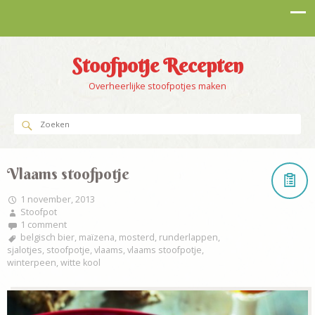
Stoofpotje Recepten
Overheerlijke stoofpotjes maken
Vlaams stoofpotje
1 november, 2013
Stoofpot
1 comment
belgisch bier
,
maïzena
,
mosterd
,
runderlappen
,
sjalotjes
,
stoofpotje
,
vlaams
,
vlaams stoofpotje
,
winterpeen
,
witte kool