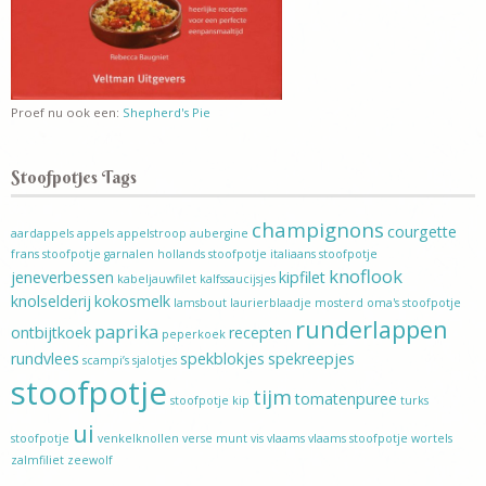
Proef nu ook een:
Shepherd's Pie
Stoofpotjes Tags
champignons
courgette
aardappels
appels
appelstroop
aubergine
frans stoofpotje
garnalen
hollands stoofpotje
italiaans stoofpotje
knoflook
jeneverbessen
kipfilet
kabeljauwfilet
kalfssaucijsjes
knolselderij
kokosmelk
lamsbout
laurierblaadje
mosterd
oma's stoofpotje
runderlappen
paprika
ontbijtkoek
recepten
peperkoek
rundvlees
spekblokjes
spekreepjes
scampi’s
sjalotjes
stoofpotje
tijm
tomatenpuree
stoofpotje kip
turks
ui
stoofpotje
venkelknollen
verse munt
vis
vlaams
vlaams stoofpotje
wortels
zalmfiliet
zeewolf