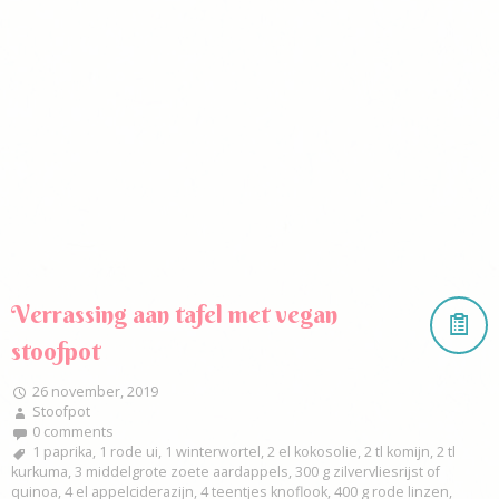
Verrassing aan tafel met vegan
stoofpot
26 november, 2019
Stoofpot
0 comments
1 paprika
,
1 rode ui
,
1 winterwortel
,
2 el kokosolie
,
2 tl komijn
,
2 tl
kurkuma
,
3 middelgrote zoete aardappels
,
300 g zilvervliesrijst of
quinoa
,
4 el appelciderazijn
,
4 teentjes knoflook
,
400 g rode linzen
,