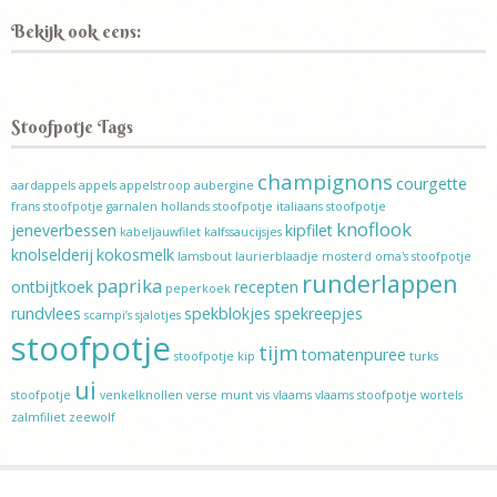
Bekijk ook eens:
Stoofpotje Tags
champignons
courgette
aardappels
appels
appelstroop
aubergine
frans stoofpotje
garnalen
hollands stoofpotje
italiaans stoofpotje
knoflook
jeneverbessen
kipfilet
kabeljauwfilet
kalfssaucijsjes
knolselderij
kokosmelk
lamsbout
laurierblaadje
mosterd
oma's stoofpotje
runderlappen
paprika
ontbijtkoek
recepten
peperkoek
rundvlees
spekblokjes
spekreepjes
scampi’s
sjalotjes
stoofpotje
tijm
tomatenpuree
stoofpotje kip
turks
ui
stoofpotje
venkelknollen
verse munt
vis
vlaams
vlaams stoofpotje
wortels
zalmfiliet
zeewolf