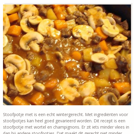
Stoofpotje met is een echt wintergerecht. Met ingrediënten voor
stoofpotjes kan heel goed gevarieerd worden. Dit recept is een
stoofpotje met wortel en champignons. Er zit iets minder vlees in
dan bij andere stoofpotjes. Dat maakt dit gerecht niet minder …