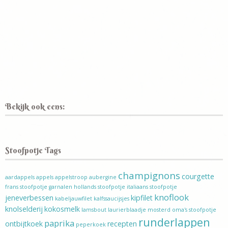
Bekijk ook eens:
Stoofpotje Tags
champignons
courgette
aardappels
appels
appelstroop
aubergine
frans stoofpotje
garnalen
hollands stoofpotje
italiaans stoofpotje
knoflook
jeneverbessen
kipfilet
kabeljauwfilet
kalfssaucijsjes
knolselderij
kokosmelk
lamsbout
laurierblaadje
mosterd
oma's stoofpotje
runderlappen
paprika
ontbijtkoek
recepten
peperkoek