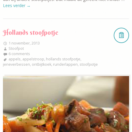
Lees verder
→
Hollands stoofpotje
1 november, 2013
Stoofpot
6 comments
appels
,
appelstroop
,
hollands stoofpotje
,
jeneverbessen
,
ontbijtkoek
,
runderlappen
,
stoofpotje