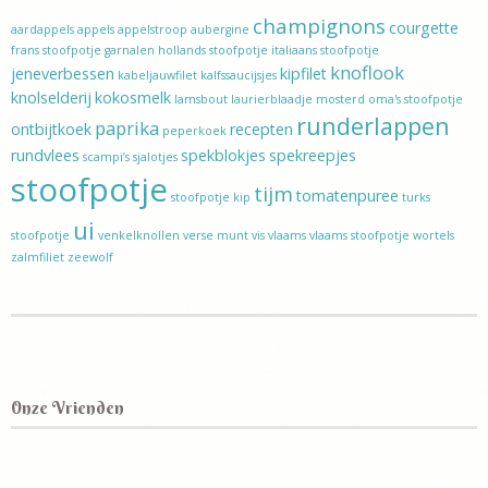
champignons
courgette
aardappels
appels
appelstroop
aubergine
frans stoofpotje
garnalen
hollands stoofpotje
italiaans stoofpotje
knoflook
jeneverbessen
kipfilet
kabeljauwfilet
kalfssaucijsjes
knolselderij
kokosmelk
lamsbout
laurierblaadje
mosterd
oma's stoofpotje
runderlappen
paprika
ontbijtkoek
recepten
peperkoek
rundvlees
spekblokjes
spekreepjes
scampi’s
sjalotjes
stoofpotje
tijm
tomatenpuree
stoofpotje kip
turks
ui
stoofpotje
venkelknollen
verse munt
vis
vlaams
vlaams stoofpotje
wortels
zalmfiliet
zeewolf
Onze Vrienden