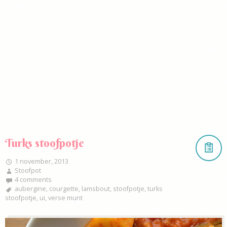
Turks stoofpotje
1 november, 2013
Stoofpot
4 comments
aubergine
,
courgette
,
lamsbout
,
stoofpotje
,
turks
stoofpotje
,
ui
,
verse munt