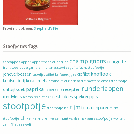
Proef nu ook een:
Shepherd's Pie
Stoofpotjes Tags
champignons
courgette
aardappels
appels
appelstroop
aubergine
frans stoofpotje
garnalen
hollands stoofpotje
italiaans stoofpotje
knoflook
jeneverbessen
kipfilet
kabeljauwfilet
kalfssaucijsjes
knolselderij
kokosmelk
lamsbout
laurierblaadje
mosterd
oma's stoofpotje
runderlappen
paprika
ontbijtkoek
recepten
peperkoek
rundvlees
spekblokjes
spekreepjes
scampi’s
sjalotjes
stoofpotje
tijm
tomatenpuree
stoofpotje kip
turks
ui
stoofpotje
venkelknollen
verse munt
vis
vlaams
vlaams stoofpotje
wortels
zalmfiliet
zeewolf