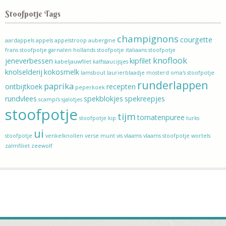
Stoofpotje Tags
champignons
courgette
aardappels
appels
appelstroop
aubergine
frans stoofpotje
garnalen
hollands stoofpotje
italiaans stoofpotje
knoflook
jeneverbessen
kipfilet
kabeljauwfilet
kalfssaucijsjes
knolselderij
kokosmelk
lamsbout
laurierblaadje
mosterd
oma's stoofpotje
runderlappen
paprika
ontbijtkoek
recepten
peperkoek
rundvlees
spekblokjes
spekreepjes
scampi’s
sjalotjes
stoofpotje
tijm
tomatenpuree
stoofpotje kip
turks
ui
stoofpotje
venkelknollen
verse munt
vis
vlaams
vlaams stoofpotje
wortels
zalmfiliet
zeewolf