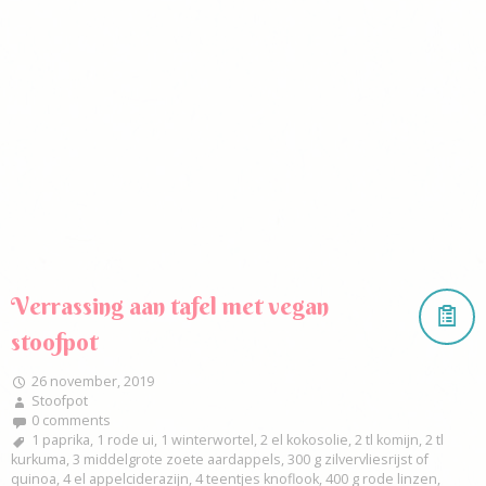
Verrassing aan tafel met vegan
stoofpot
26 november, 2019
Stoofpot
0 comments
1 paprika
,
1 rode ui
,
1 winterwortel
,
2 el kokosolie
,
2 tl komijn
,
2 tl
kurkuma
,
3 middelgrote zoete aardappels
,
300 g zilvervliesrijst of
quinoa
,
4 el appelciderazijn
,
4 teentjes knoflook
,
400 g rode linzen
,