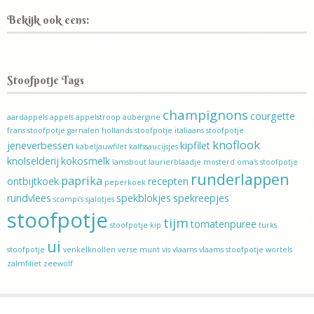
Bekijk ook eens:
Stoofpotje Tags
champignons
courgette
aardappels
appels
appelstroop
aubergine
frans stoofpotje
garnalen
hollands stoofpotje
italiaans stoofpotje
knoflook
jeneverbessen
kipfilet
kabeljauwfilet
kalfssaucijsjes
knolselderij
kokosmelk
lamsbout
laurierblaadje
mosterd
oma's stoofpotje
runderlappen
paprika
ontbijtkoek
recepten
peperkoek
rundvlees
spekblokjes
spekreepjes
scampi’s
sjalotjes
stoofpotje
tijm
tomatenpuree
stoofpotje kip
turks
ui
stoofpotje
venkelknollen
verse munt
vis
vlaams
vlaams stoofpotje
wortels
zalmfiliet
zeewolf