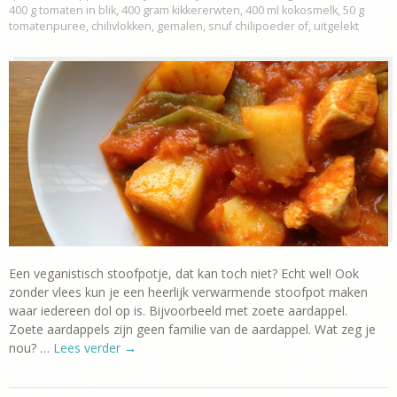
400 g tomaten in blik
,
400 gram kikkererwten
,
400 ml kokosmelk
,
50 g
tomatenpuree
,
chilivlokken
,
gemalen
,
snuf chilipoeder of
,
uitgelekt
Een veganistisch stoofpotje, dat kan toch niet? Echt wel! Ook
zonder vlees kun je een heerlijk verwarmende stoofpot maken
waar iedereen dol op is. Bijvoorbeeld met zoete aardappel.
Zoete aardappels zijn geen familie van de aardappel. Wat zeg je
nou? …
Lees verder
→