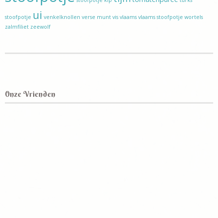
ui
stoofpotje
venkelknollen
verse munt
vis
vlaams
vlaams stoofpotje
wortels
zalmfiliet
zeewolf
Onze Vrienden