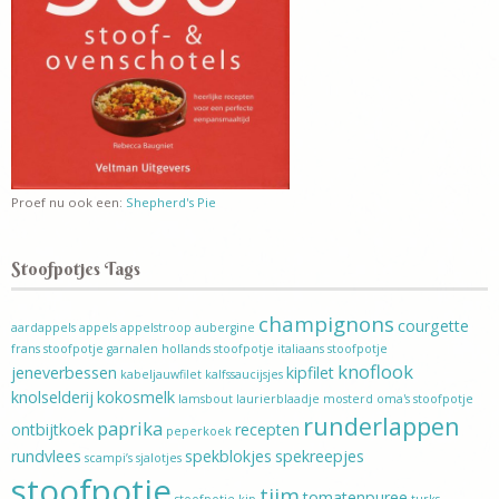
Proef nu ook een:
Shepherd's Pie
Stoofpotjes Tags
champignons
courgette
aardappels
appels
appelstroop
aubergine
frans stoofpotje
garnalen
hollands stoofpotje
italiaans stoofpotje
knoflook
jeneverbessen
kipfilet
kabeljauwfilet
kalfssaucijsjes
knolselderij
kokosmelk
lamsbout
laurierblaadje
mosterd
oma's stoofpotje
runderlappen
paprika
ontbijtkoek
recepten
peperkoek
rundvlees
spekblokjes
spekreepjes
scampi’s
sjalotjes
stoofpotje
tijm
tomatenpuree
stoofpotje kip
turks