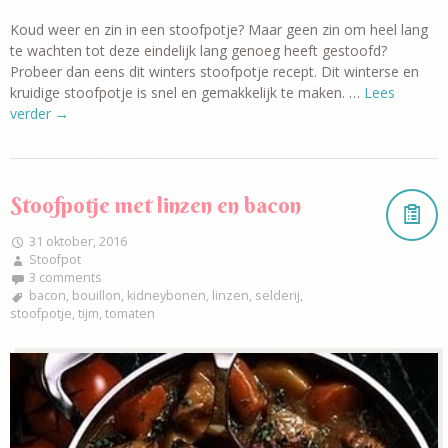
Koud weer en zin in een stoofpotje? Maar geen zin om heel lang
te wachten tot deze eindelijk lang genoeg heeft gestoofd?
Probeer dan eens dit winters stoofpotje recept. Dit winterse en
kruidige stoofpotje is snel en gemakkelijk te maken. …
Lees
verder
→
Stoofpotje met linzen en bacon
31 oktober, 2016
Stoofpot
3 comments
bacon
,
bouillon
,
kidneybonen
,
linzen
,
selderij
,
stoofpotje
,
tijm
,
tomaten