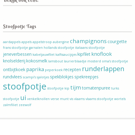
Bekijk ook eens:
Stoofpotje Tags
champignons
courgette
aardappels
appels
appelstroop
aubergine
frans stoofpotje
garnalen
hollands stoofpotje
italiaans stoofpotje
knoflook
jeneverbessen
kipfilet
kabeljauwfilet
kalfssaucijsjes
knolselderij
kokosmelk
lamsbout
laurierblaadje
mosterd
oma's stoofpotje
runderlappen
paprika
ontbijtkoek
recepten
peperkoek
rundvlees
spekblokjes
spekreepjes
scampi’s
sjalotjes
stoofpotje
tijm
tomatenpuree
stoofpotje kip
turks
ui
stoofpotje
venkelknollen
verse munt
vis
vlaams
vlaams stoofpotje
wortels
zalmfiliet
zeewolf