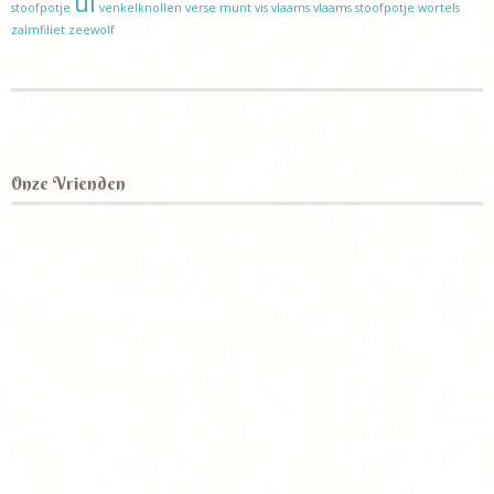
ui
stoofpotje
venkelknollen
verse munt
vis
vlaams
vlaams stoofpotje
wortels
zalmfiliet
zeewolf
Onze Vrienden