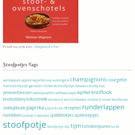
Proef nu ook een:
Shepherd's Pie
Stoofpotjes Tags
champignons
courgette
aardappels
appels
appelstroop
aubergine
frans stoofpotje
garnalen
hollands stoofpotje
italiaans stoofpotje
knoflook
jeneverbessen
kipfilet
kabeljauwfilet
kalfssaucijsjes
knolselderij
kokosmelk
lamsbout
laurierblaadje
mosterd
oma's stoofpotje
runderlappen
paprika
ontbijtkoek
recepten
peperkoek
rundvlees
spekblokjes
spekreepjes
scampi’s
sjalotjes
stoofpotje
tijm
tomatenpuree
stoofpotje kip
turks