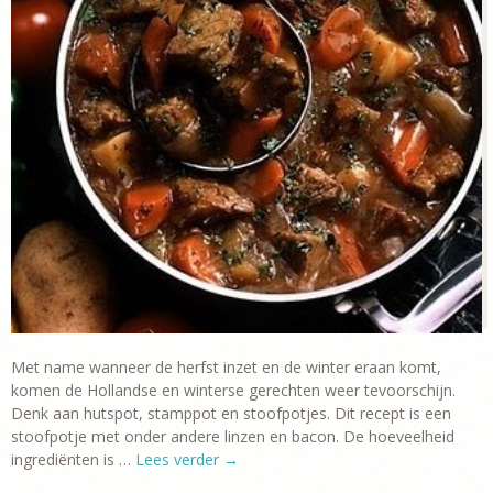
Met name wanneer de herfst inzet en de winter eraan komt,
komen de Hollandse en winterse gerechten weer tevoorschijn.
Denk aan hutspot, stamppot en stoofpotjes. Dit recept is een
stoofpotje met onder andere linzen en bacon. De hoeveelheid
ingrediënten is …
Lees verder
→