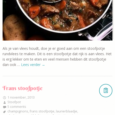
Als je van vlees houdt, doe je er goed aan om een stoofpotje
rundvlees te maken. Dit is een stoofpotje dat rijk is aan vlees. Het
is erg lekker om te eten en veel mensen hebben dit stoofpotje
dan ook …
Lees verder
→
Frans stoofpotje
1 november, 2013
Stoofpot
5 comments
champignons
,
frans stoofpotje
,
laurierblaadje
,