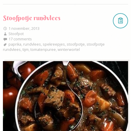
Stoofpotje rundvlees
1 november, 2013
Stoofpot
17 comments
paprika
,
rundvlees
,
spekreepjes
,
stoofpotje
,
stoofpotje
rundvlees
,
tijm
,
tomatenpuree
,
winterwortel