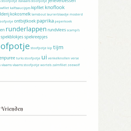
jeneverbessen
s stoofpotje
italiaans stoofpotje
knoflook
kipfilet
wfilet
kalfssaucijsjes
lderij
kokosmelk
lamsbout
laurierblaadje
mosterd
paprika
ontbijtkoek
toofpotje
peperkoek
runderlappen
ten
rundvlees
scampi’s
spekblokjes
spekreepjes
oofpotje
tijm
stoofpotje kip
ui
enpuree
turks stoofpotje
venkelknollen
verse
s
vlaams
vlaams stoofpotje
wortels
zalmfiliet
zeewolf
 Vrienden