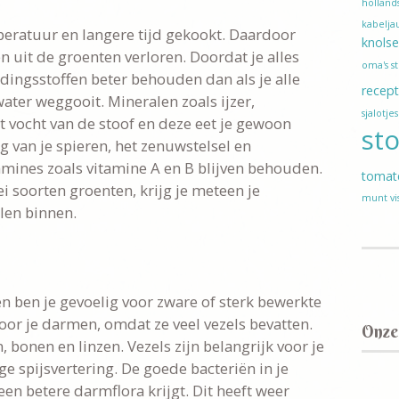
holland
kabeljau
peratuur en langere tijd gekookt. Daardoor
knolse
 uit de groenten verloren. Doordat je alles
oma's s
edingsstoffen beter behouden dan als je alle
recep
ater weggooit. Mineralen zoals ijzer,
sjalotjes
 vocht van de stoof en deze eet je gewoon
st
g van je spieren, het zenuwstelsel en
amines zoals vitamine A en B blijven behouden.
tomat
ei soorten groenten, krijg je meteen je
munt
vi
len binnen.
en ben je gevoelig voor zware of sterk bewerkte
voor je darmen, omdat ze veel vezels bevatten.
Onze
bonen en linzen. Vezels zijn belangrijk voor je
 spijsvertering. De goede bacteriën in je
n betere darmflora krijgt. Dit heeft weer