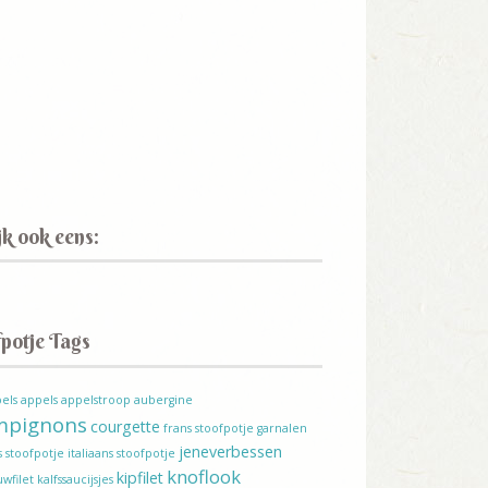
k ook eens:
potje Tags
els
appels
appelstroop
aubergine
mpignons
courgette
frans stoofpotje
garnalen
jeneverbessen
s stoofpotje
italiaans stoofpotje
knoflook
kipfilet
wfilet
kalfssaucijsjes