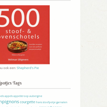
nu ook een:
Shepherd's Pie
potjes Tags
els
appels
appelstroop
aubergine
mpignons
courgette
frans stoofpotje
garnalen