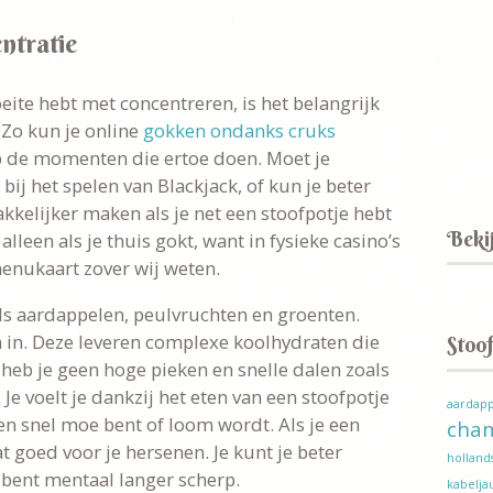
ntratie
eite hebt met concentreren, is het belangrijk
 Zo kun je online
gokken ondanks cruks
 de momenten die ertoe doen. Moet je
ij het spelen van Blackjack, of kun je beter
kkelijker maken als je net een stoofpotje hebt
Bekij
alleen als je thuis gokt, want in fysieke casino’s
enukaart zover wij weten.
ls aardappelen, peulvruchten en groenten.
n in. Deze leveren complexe koolhydraten die
Stoof
eb je geen hoge pieken en snelle dalen zoals
 Je voelt je dankzij het eten van een stoofpotje
aardapp
ten snel moe bent of loom wordt. Als je een
cha
t goed voor je hersenen. Je kunt je beter
holland
bent mentaal langer scherp.
kabeljau