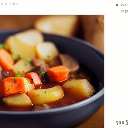
omments
Welk
je 
500 S