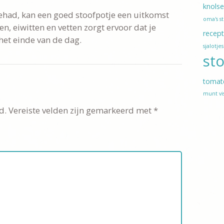
knolse
gehad, kan een goed stoofpotje een uitkomst
oma's s
n, eiwitten en vetten zorgt ervoor dat je
recep
het einde van de dag.
sjalotjes
st
tomat
munt
vi
d.
Vereiste velden zijn gemarkeerd met
*