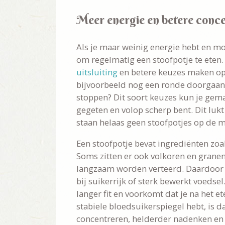
Meer energie en betere conce
Als je maar weinig energie hebt en mo
om regelmatig een stoofpotje te eten.
uitsluiting
en betere keuzes maken op
bijvoorbeeld nog een ronde doorgaan b
stoppen? Dit soort keuzes kun je gema
gegeten en volop scherp bent. Dit lukt 
staan helaas geen stoofpotjes op de m
Een stoofpotje bevat ingrediënten zoa
Soms zitten er ook volkoren en grane
langzaam worden verteerd. Daardoor h
bij suikerrijk of sterk bewerkt voedsel.
langer fit en voorkomt dat je na het e
stabiele bloedsuikerspiegel hebt, is da
concentreren, helderder nadenken en 