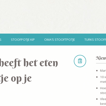
S
STOOFPOTJE KIP
OMA’S STOOFTPOTJE
TURKS STOOF
Nieu
heeft het eten
Man
je op je
10 i
met
Hoe
stoo
Vle
best