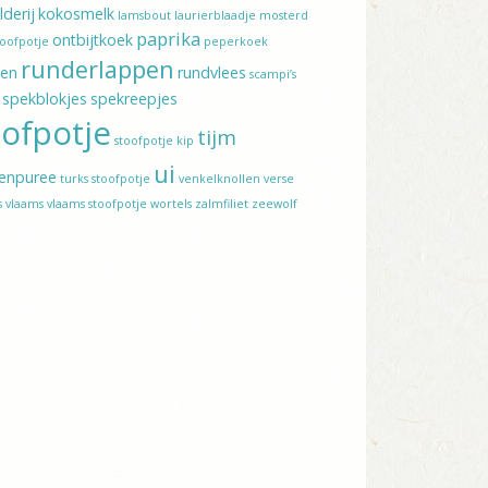
lderij
kokosmelk
lamsbout
laurierblaadje
mosterd
paprika
ontbijtkoek
toofpotje
peperkoek
runderlappen
ten
rundvlees
scampi’s
spekblokjes
spekreepjes
oofpotje
tijm
stoofpotje kip
ui
enpuree
turks stoofpotje
venkelknollen
verse
s
vlaams
vlaams stoofpotje
wortels
zalmfiliet
zeewolf