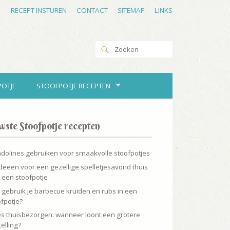
RECEPT INSTUREN
CONTACT
SITEMAP
LINKS
POTJE
STOOFPOTJE RECEPTEN
wste Stoofpotje recepten
dolines gebruiken voor smaakvolle stoofpotjes
deeën voor een gezellige spelletjesavond thuis
 een stoofpotje
 gebruik je barbecue kruiden en rubs in een
fpotje?
es thuisbezorgen: wanneer loont een grotere
elling?