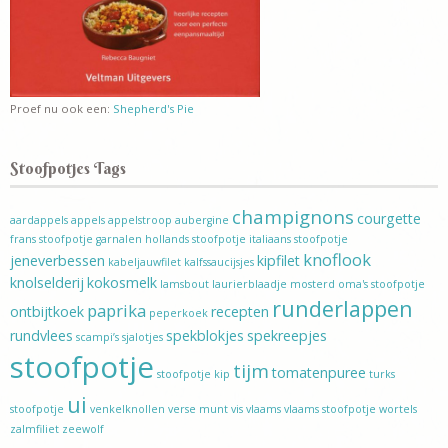
Proef nu ook een:
Shepherd's Pie
Stoofpotjes Tags
champignons
courgette
aardappels
appels
appelstroop
aubergine
frans stoofpotje
garnalen
hollands stoofpotje
italiaans stoofpotje
knoflook
jeneverbessen
kipfilet
kabeljauwfilet
kalfssaucijsjes
knolselderij
kokosmelk
lamsbout
laurierblaadje
mosterd
oma's stoofpotje
runderlappen
paprika
ontbijtkoek
recepten
peperkoek
rundvlees
spekblokjes
spekreepjes
scampi’s
sjalotjes
stoofpotje
tijm
tomatenpuree
stoofpotje kip
turks
ui
stoofpotje
venkelknollen
verse munt
vis
vlaams
vlaams stoofpotje
wortels
zalmfiliet
zeewolf