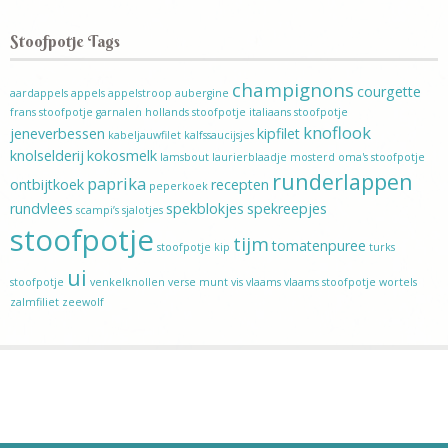
Stoofpotje Tags
champignons
courgette
aardappels
appels
appelstroop
aubergine
frans stoofpotje
garnalen
hollands stoofpotje
italiaans stoofpotje
knoflook
jeneverbessen
kipfilet
kabeljauwfilet
kalfssaucijsjes
knolselderij
kokosmelk
lamsbout
laurierblaadje
mosterd
oma's stoofpotje
runderlappen
paprika
ontbijtkoek
recepten
peperkoek
rundvlees
spekblokjes
spekreepjes
scampi’s
sjalotjes
stoofpotje
tijm
tomatenpuree
stoofpotje kip
turks
ui
stoofpotje
venkelknollen
verse munt
vis
vlaams
vlaams stoofpotje
wortels
zalmfiliet
zeewolf