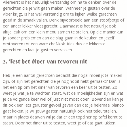
Allereerst is het natuurlijk verstandig om na te denken over de
gerechten die je wilt gaan maken. Wanneer je gasten over de
vloer krijgt, is het wel verstandig om te kijken welke gerechten
goed in de smaak vallen. Denk bijvoorbeeld aan een stoofpotje of
een ander lekker vleesgerecht. Daarnaast is het natuurlijk ook
altijd leuk om een klein menu samen te stellen. Op die manier kun
je zonder problemen aan de slag gaan in de keuken en jezelf
omtoveren tot een ware chef-kok. Kies dus de lekkerste
gerechten en laat je gasten verrassen.
2. Test het diner van tevoren uit
Heb je een aantal gerechten bedacht die nogal moeilijk te maken
zijn, of zijn het gerechten die je nog nooit hebt gemaakt? Dan is
het een tip om het diner van tevoren een keer uit te testen. Zo
weet je wat je te wachten staat, wat de moeilijkheden zijn en wat
je de volgende keer wel of juist niet moet doen. Bovendien kan je
dit ook een iets geruster gevoel geven dan dat je helemaal blanco
gaat koken. Je wil jouw gasten natuurlijk ook niet teleurstellen,
maar in plaats daarvan wil je dat er een topdiner op tafel komt te
staan. Door het diner uit te testen, weet je of dat gaat lukken.